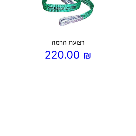
מספר
סוגים.
ניתן
לבחור
את
רצועת הרמה
האפשרויות
220.00
₪
בעמוד
המוצר