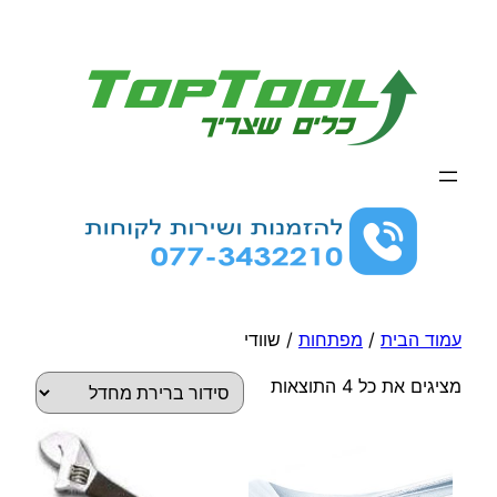
לדלג
לתוכן
עמוד הבית
/
מפתחות
/ שוודי
מציגים את כל ⁦4⁩ התוצאות
למוצר
למוצר
זה
זה
יש
יש