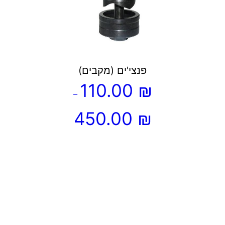
מספר
סוגים.
ניתן
לבחור
את
פנצי'ים (מקבים)
האפשרויות
110.00
₪
בעמוד
–
המוצר
טווח
450.00
₪
מחירים:
עד