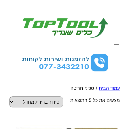
לדלג
לתוכן
עמוד הבית
/ סכיני חריטה
מציגים את כל ⁦5⁩ התוצאות
למוצר
למוצר
זה
זה
יש
יש