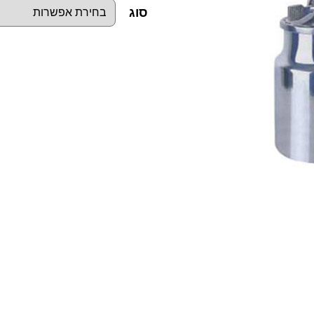
סוג
כ
מ
ו
ת
ש
ל
א
ק
ד
ח
צ
ב
ע