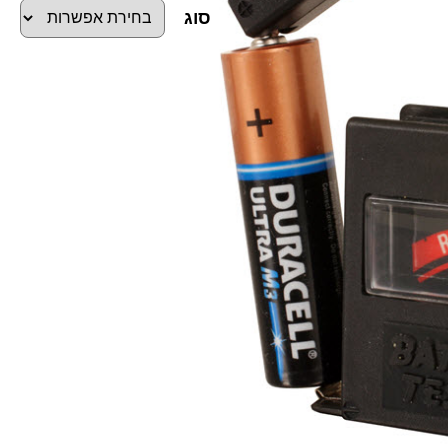
סוג
כ
מ
ו
ת
ש
ל
ב
ו
ד
ק
ס
ו
ל