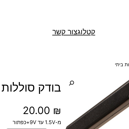
קטלוג
צור קשר
ת ביתי
בודק סוללות 
20.00
₪
מ-1.5V עד 9V+כפתור