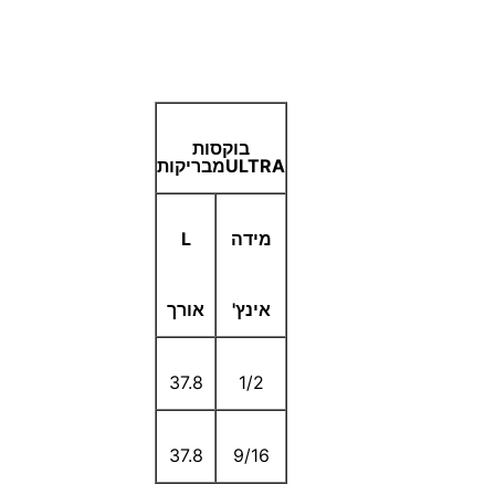
בוקסות
ULTRA
מבריקות
מידה
L
אינץ'
אורך
37.8
1/2
37.8
9/16