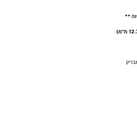
י
נ
זה **
צ
'
י
ו
ת
בריק