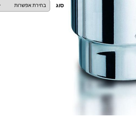
סוג
כ
מ
ו
ת
ש
ל
ב
ו
ק
ס
ו
ת
א