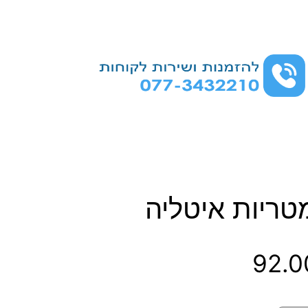
טריות איטליה
ט
92.
ו