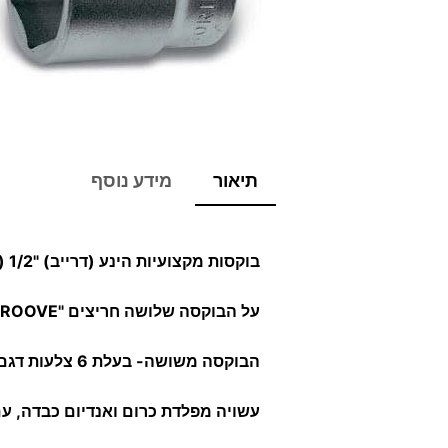
תיאור
מידע נוסף
בוקסות מקצועיות
הינע (דרייב) "1/2 (12.7 מ"מ).
על הבוקסה שלושה חריצים "TRIPLE GROOVE"
הבוקסה משושה- בעלת
6 צלעות דגם 30.1/2.
עשויה מפלדת כרום ואנדיום כבדה, עם