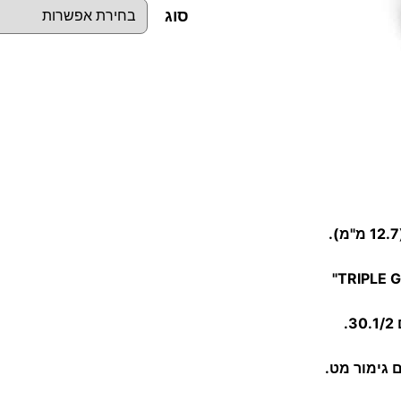
סוג
כ
מ
ו
ת
ש
ל
ב
ו
ק
ס
ו
 גימור מט.
ת
מ