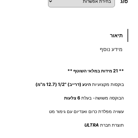
ו
סוג
ח
מ
כ
תיאור
מ
ח
ו
מידע נוסף
ת
י
ש
ל
ר
** 21 מידות במלאי השוטף **
ב
י
ו
בוקסות מקצועיות
הינע (דרייב) "1/2 (12.7 מ"מ)
ק
ם
הבוקסה משושה- בעלת
6 צלעות
ס
ו
:
עשויה מפלדת כרום ואנדיום עם גימור מט
ת
מ
תוצרת חברת
ULTRA
י