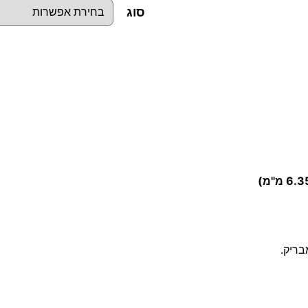
סוג
כ
מ
ו
ת
ש
ל
ב
ו
ק
ס
בריק.
ו
ת
מ