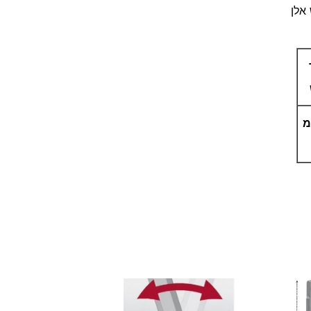
אלן
ד
ר
י
ם
א
י
נ
ס
ר
ט
"
1
/
2