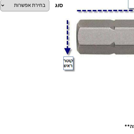
סוג
כ
מ
ו
ת
ש
ל
ב
י
ט
י
ם
ח
זה**
ו