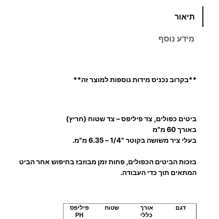
כ
תיאור
מ
ו
מידע נוסף
ת
ש
ל
**בקרוב נכניס מידות נוספות למוצר זה**
ב
י
ט
י
ביטים כפולים, צד פיליפס – צד שטוח (חריץ)
באורך 60 מ"מ
ם
בעלי ציר משושה בקוטר "1/4 – 6.35 מ"מ.
כ
פ
בזכות הביטים הכפולים, פחות זמן מבוזבז בחיפוש אחר הביט
ו
המתאים תוך כדי העבודה.
ל
י
ם
דגם
אורך
שטוח
פיליפס
כללי
PH