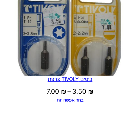
עד
ביטים TIVOLY צרפת
טווח
7.00
₪
–
3.50
₪
בחר אפשרויות
מחירים:
עד