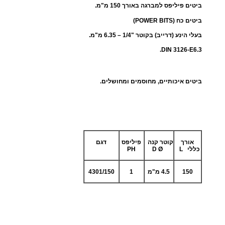
ביטים פיליפס למברגה באורך 150 מ"מ.
ב
י
ביטים כח (
POWER BITS
)
ט
בעלי הינע (דרייב) בקוטר "1/4 – 6.35 מ"מ.
י
.
DIN 3126-E6.3
ם
ל
ביטים איכותיים, מחוסמים ומחושלים.
מ
ב
ר
ג
ה
אורך
קוטר קנה
פיליפס
דגם
כללי
L
Ø
D
PH
י
פ
150
4.5 מ"מ
1
4301/150
ן