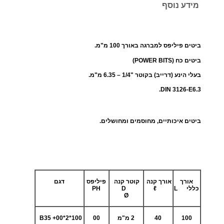
מידע נוסף
ת
ש
ל
ביטים פיליפס למברגה באורך 100 מ"מ.
ב
י
ביטים כח (
POWER BITS
)
ט
בעלי הינע (דרייב) בקוטר "1/4 – 6.35 מ"מ.
י
.
DIN 3126-E6.3
ם
ל
ביטים איכותיים, מחוסמים ומחושלים.
מ
ב
ר
ג
ה
אורך
אורך קנה
קוטר קנה
פיליפס
דגם
כללי
L
ℓ
D
PH
י
Ø
פ
ן
100
40
2 מ"מ
00
B35 +00*2*100