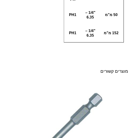
פ
י
"1/4 –
50 מ"מ
PH1
6.35
ל
4
י
"1/4 –
152 מ"מ
PH1
פ
6.35
.
ס
ל
0
מ
ב
0
מוצרים קשורים
ר
ג
ה
₪
P
H
1
ע
ד