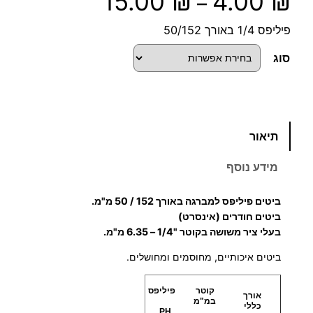
15.00
₪
4.00
₪
–
ו
פיליפס 1/4 באורך 50/152
ו
סוג
ח
מ
כ
תיאור
מ
ח
ו
מידע נוסף
ת
י
ש
ביטים פיליפס למברגה באורך 152 / 50 מ"מ.
ל
ר
ביטים חודרים (אינסרט)
ב
בעלי ציר משושה בקוטר "1/4 – 6.35 מ"מ.
י
י
ביטים איכותיים, מחוסמים ומחושלים.
ט
ם
י
קוטר
פיליפס
אורך
ם
במ"מ
:
כללי
PH