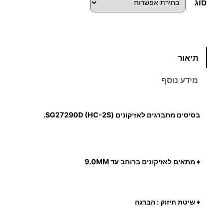
סוג
כ
תיאור
מ
ו
מידע נוסף
ת
ש
ל
בסיסים מתברגים לאזיקונים (SG27290D (HC-2S.
ב
ס
י
ס
♦ מתאים לאזיקונים ברוחב עד 9.0MM
י
ם
מ
♦ שיטת חיזוק : הברגה
ת