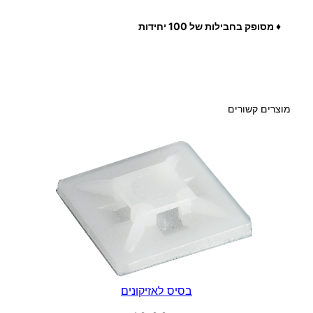
ב
ר
♦ מסופק בחבילות של 100 יחידות
ג
י
ם
ל
מוצרים קשורים
א
ז
י
ק
ו
נ
י
ם
בסיס לאזיקונים