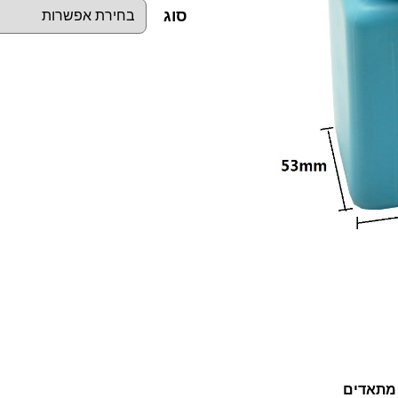
סוג
כ
מ
ו
ת
ש
ל
ב
ק
ב
ו
ק
ד
 מתאדים
י