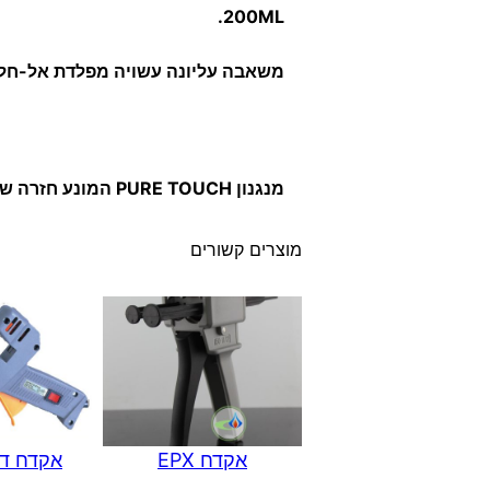
200ML.
משאבה עליונה עשויה מפלדת אל-חלד
מנגנון PURE TOUCH המונע חזרה של נוזלים לבקבוק.
מוצרים קשורים
אקדח EPX
אקדח ד