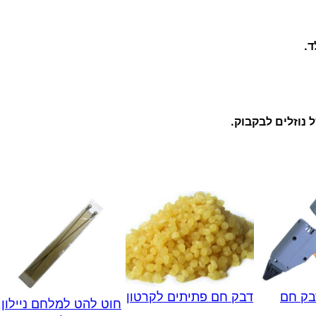
ס
פ
.
נ
ס
ר
א
נ
ט
י
ס
ט
ט
י
בק חם
דבק חם פתיתים לקרטון
חוט להט למלחם ניילון