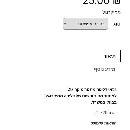
25.00
₪
ממיקרוגל
סוג
כ
תיאור
מ
ו
מידע נוסף
ת
ש
ל
גלאי דליפה מתנור מיקרוגל.
ג
לאיתור מהיר ופשוט של דליפה ממיקרוגל,
ל
בבית ובמשרד.
א
דגם: TL-29.
י
הוראות שימוש:
ד