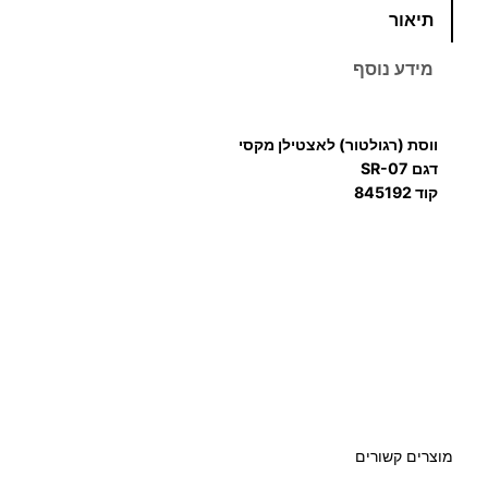
תיאור
מ
ו
מידע נוסף
ת
ש
ל
ווסת (רגולטור) לאצטילן מקסי
ו
דגם SR-07
ו
קוד 845192
ס
ת
(
ר
ג
ו
ל
ט
ו
מוצרים קשורים
ר