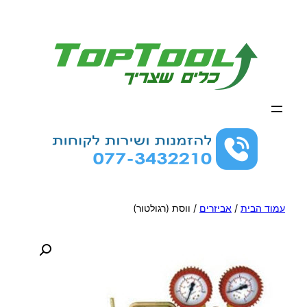
לדלג
לתוכן
עמוד הבית
/
אביזרים
/ ווסת (רגולטור)