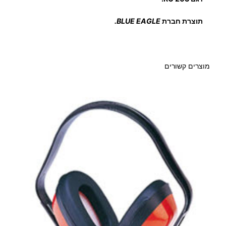
י
ם
תוצרת חברת
BLUE EAGLE.
ל
מ
ס
מוצרים קשורים
י
כ
ה