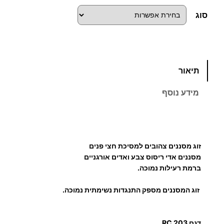
סוג
כ
תיאור
מ
ו
מידע נוסף
ת
ש
ל
ז
זוג מסננים צהובים ל
מסיכת חצי פנים
ו
מסננים אדי ריסוס צבע ואדים אורגניים
ג
ברמת רעילות נמוכה.
מ
ס
זוג המסננים מספק התנגדות נשימתית נמוכה.
נ
נ
דגם RC 203.