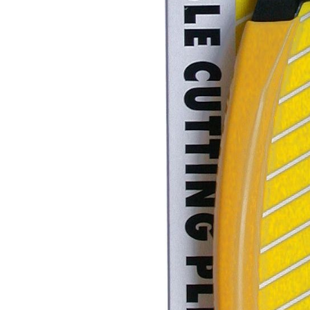
נ
ח
ו
ש
ת
א
ל
ו
מ
י
נ
י
ו
ם