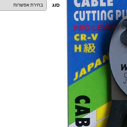
סוג
כ
מ
ו
ת
ש
ל
ח
ו
ת
ך
כ
ב
ל