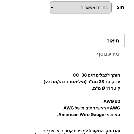
סוג
כ
תיאור
מ
ו
מידע נוסף
ת
ש
ל
חותך לכבלים דגם CC-38
ח
עד קוטר 38 ממ"ר (מילימטר רבוע/מרובע)
ו
קוטר Ø 11 מ"מ.
ת
#2 AWG.
ך
AWG
= ראשי התיבות של AWG
כ
באות מ-American Wire Gauge.
ב
ל
זהו התקן המקובל למדידת קטרים או עוביים