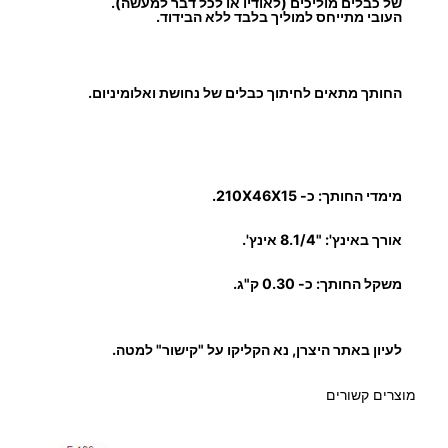
נ
של כבלים מוליכים (לאודיו או לכל דבר למעשה).
העובי מתייחס למוליך בלבד ללא הבידוד.
ח
ו
ש
החותך מתאים
לחיתוך כבלים של נחושת ואלומיניום.
ת
ו
א
ל
מימדי החותך:
כ- 210X46X15.
ו
מ
אורך באינץ': "8.1/4 אינץ'.
י
משקל החותך:
כ- 0.30 ק"ג.
נ
י
ו
לעיון באתר היצרן, נא הקליקו על "קישור" למטה.
ם
מוצרים קשורים