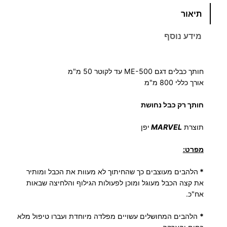
כ
תיאור
מ
ו
מידע נוסף
ת
ש
ל
חותך כבלים דגם ME-500 עד לקוטר 50 מ"מ
ח
אורך כללי 800 מ"מ
ו
חותך רק כבל נחושת
ת
ך
תוצרת
MARVEL
יפן
כ
ב
מפרט:
ל
-
*
הלהבים מעוצבים כך שהחיתוך לא מעוות את הכבל ומותיר
את קצה הכבל מעוגל ומוכן לפעולות הגילוף והלחיצה שבאות
ת
אח"כ.
ו
צ
*
הלהבים המחושלים עשויים מפלדה מיוחדת ועברו טיפול מלא
ר