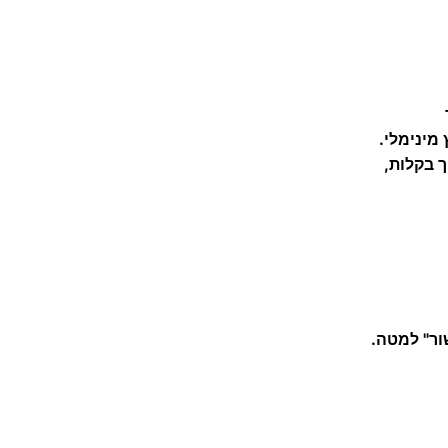
מינימלי.
ך בקלות,
שור" למטה.