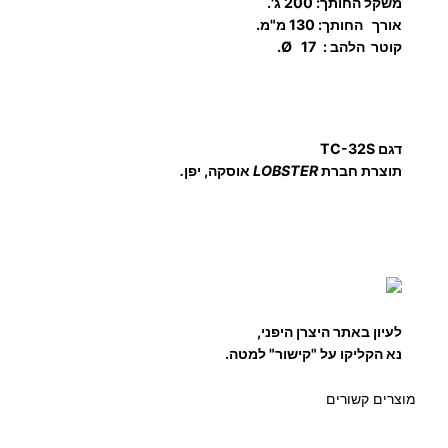
משקל החותך: 200 ג'.
B
אורך החותך: 130 מ"מ.
S
קוטר הלהב : Ø 17.
T
E
R
י
דגם TC-32S
פ
תוצרת חברת
LOBSTER
אוסקה, יפן
.
ן
לעיון באתר היצרן היפני,
נא הקליקו על "קישור" למטה.
מוצרים קשורים