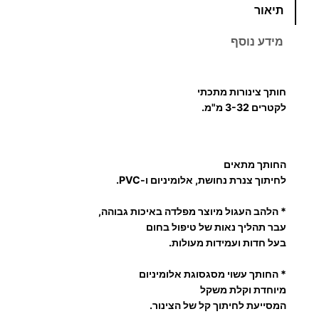
תיאור
מ
ו
מידע נוסף
ת
ש
ל
חותך צינורות מתכתי
ח
לקטרים 3-32 מ"מ.
ו
ת
ך
החותך מתאים
צ
לחיתוך צנרת נחושת, אלומיניום ו-PVC.
נ
* הלהב העגול מיוצר מפלדה באיכות גבוהה,
ו
עבר תהליך נאות של טיפול בחום
ר
בעל חדות ועמידות מעולות.
ו
ת
* החותך עשוי מסגסוגת אלומיניום
L
מיוחדת וקלת משקל
המסייעת לחיתוך קל של הצינור.
O