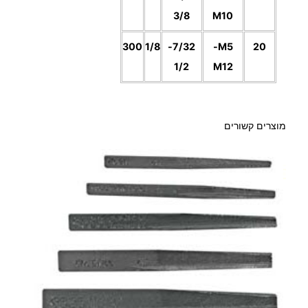
.
3/8
M10
ע
ם
0
300
1/8
7/32-
M5-
20
ר
0
1/2
M12
צ
'
ט
מוצרים קשורים
₪
ע
ד
1