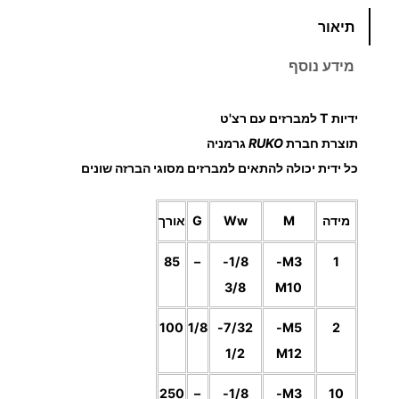
מ
כ
תיאור
מ
ח
ו
מידע נוסף
ת
י
ש
ידיות T למברזים עם רצ'ט
ל
ר
י
תוצרת חברת
RUKO
גרמניה
י
ד
כל ידית יכולה להתאים למברזים מסוגי הברזה שונים
י
ם
ו
מידה
M
Ww
G
אורך
ת
:
ל
85
–
1/8-
M3-
1
מ
3/8
M10
ב
6
ר
100
1/8
7/32-
M5-
2
ז
1/2
M12
1
י
250
–
1/8-
M3-
10
ם