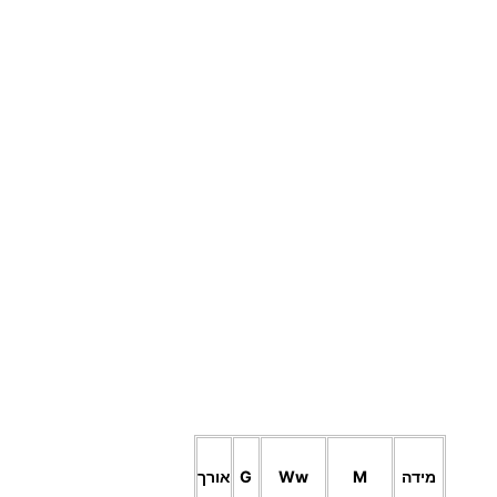
2
ר
ז
9
י
ם
.
ע
ם
0
ר
0
צ
'
ט
₪
ע
ד
מידה
M
Ww
G
אורך