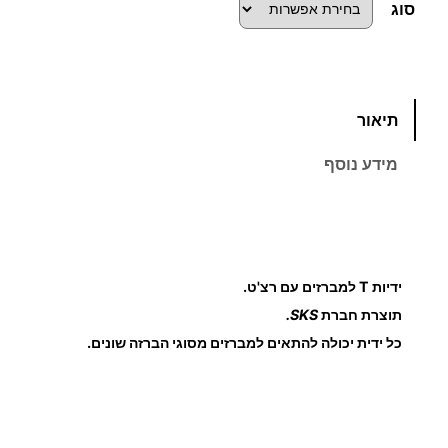
ו
סוג
ח
מ
כ
תיאור
מ
ח
ו
מידע נוסף
ת
י
ש
ל
ר
י
י
ד
ידיות T למברזים עם רצ'ט.
י
תוצרת חברת
SKS.
ם
ו
כל ידית יכולה להתאים למברזים מסוגי הברזה שונים.
ת
:
ל
מ
ב