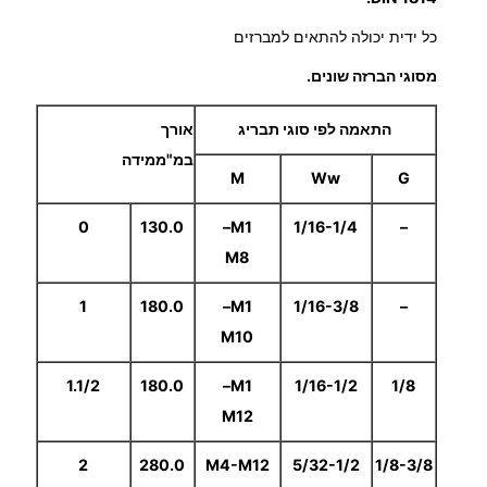
י
ם
ו
כל ידית יכולה להתאים למברזים
ת
:
מסוגי הברזה שונים.
ל
מ
התאמה לפי סוגי תבריג
אורך
ב
במ"ממידה
1
ר
M
Ww
G
ז
8
0
130.0
–
M1
1/16-1/4
–
י
M8
ם
.
ר
1
180.0
–
M1
1/16-3/8
–
ג
0
M10
י
0
ל
1.1/2
180.0
–
M1
1/16-1/2
1/8
ו
M12
ת
₪
2
280.0
M4-M12
5/32-1/2
1/8-3/8