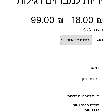
ידיות למברזים רגילות
ט
99.00
₪
18.00
₪
–
ו
תוצרת SKS
ו
סוג
ח
מ
כ
תיאור
מ
ח
ו
מידע נוסף
ת
י
ש
ל
ר
ידיות למברזים רגילות.
י
תוצרת חברת
SKS
י
ד
.
DIN 1814