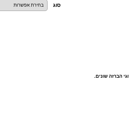
סוג
כ
מ
ו
ת
ש
ל
גי הברזה שונים.
י
ד
י
ו
ת
ל
מ