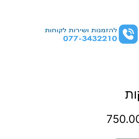
ות
ט
750.0
ו