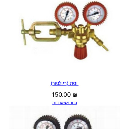
₪
ע
ד
2
6
ווסת (רגולטור)
.
150.00
₪
בחר אפשרויות
7
0