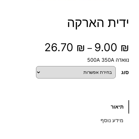
ידית הארקה
ט
26.70
₪
9.00
₪
–
ו
נוואדה 500A 350A
ו
סוג
ח
מ
כ
תיאור
מ
ח
ו
מידע נוסף
ת
י
ש