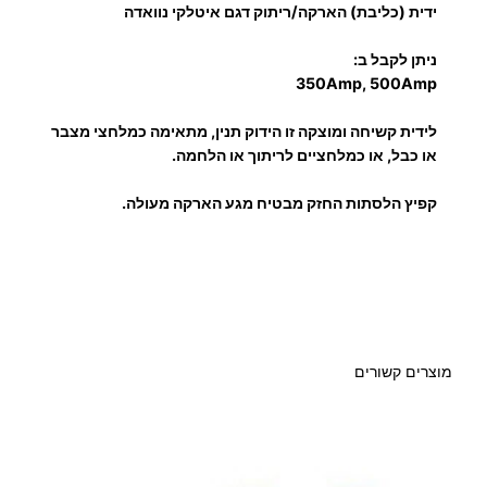
ל
ר
ידית (כליבת) הארקה/ריתוק דגם איטלקי נוואדה
י
י
ד
ניתן לקבל ב:
350Amp, 500Amp
י
ם
ת
לידית קשיחה ומוצקה זו הידוק תנין, מתאימה כמלחצי מצבר
ה
:
או כבל, או כמלחציים לריתוך או הלחמה.
א
ר
קפיץ הלסתות החזק מבטיח מגע הארקה מעולה.
ק
9
ה
.
0
מוצרים קשורים
0