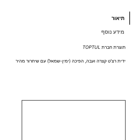
מ
כ
תיאור
מ
ח
ו
מידע נוסף
ת
י
ש
תוצרת חברת
TOPTUL
ל
ר
י
ידית רצ'ט קצרה ועבה, הפיכה (ימין-שמאל) עם שיחרור מהיר
י
ד
י
ם
ת
ר
:
צ
'
ט
1
0