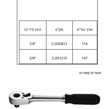
3
.
אורך במ"מ
מק"ט
הינע (דרייב)
0
0
"1/4
CJDI0812
114
"3/8
CJDI1215
147
₪
מוצרים קשורים
ע
ד