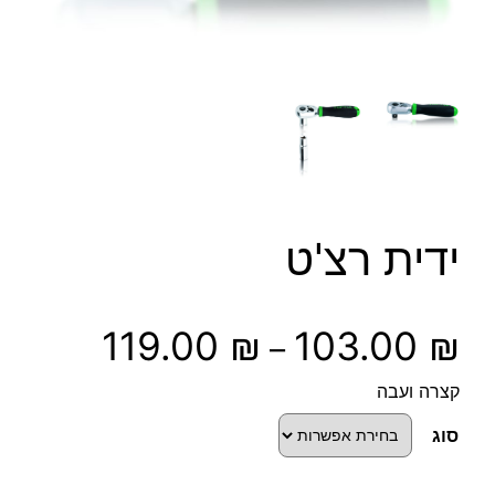
ידית רצ'ט
ט
119.00
₪
103.00
₪
–
ו
קצרה ועבה
ו
סוג
ח