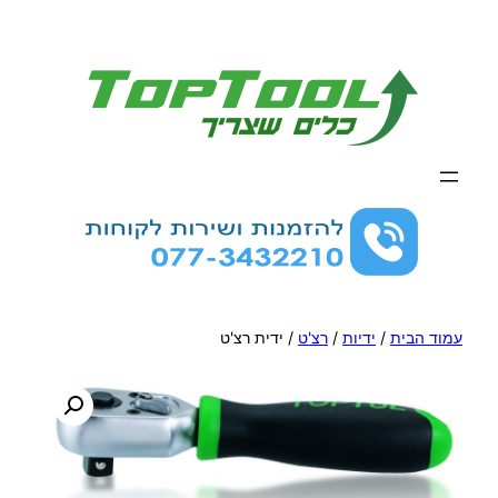
לדלג
לתוכן
עמוד הבית
/
ידיות
/
רצ'ט
/ ידית רצ'ט