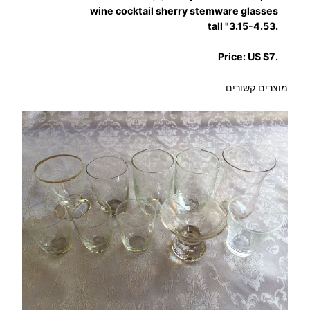
י
wine cocktail sherry stemware glasses
ת
.3.15-4.53" tall
5
.Price: US $7
י
ח
מוצרים קשורים
'
ח
ר
ו
ט
ו
ת