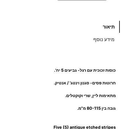
כ
תיאור
מ
ו
מידע נוסף
ת
ש
ל
כ
כוסות זכוכית עם רגל- גביעים 5 יח'.
ו
ס
חרוטות פסים- סגנון וינטג' / אנטיק.
ו
ת
מתאימות ליין, שרי וקוקטלים.
ז
גובה בין 80-115 מ"מ.
כ
ו
כ
Five (5) antique etched stripes