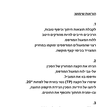
י
ל
הוראות שימוש:
ח
י
1.
ת
לקבלת תוצאות חיתוך וכיפוף טובות,
ו
הרכיבים חייבים להיות מהודקים היטב
ללוח המעגל המודפס.
ך
רצוי שהמעגלים המודפסים ימוקמו במחזיק
ו
המצוייד בכיסוי קצף מוקשה.
כ
י
2.
פ
הניחו את הקצה המחורץ של הסכין
על-גבי לוח המעגל המודפס,
ו
ותיפסו בוו את המוביל.
ף
שימרו על הקצה (TP) נטוי בזווית של לפחות 20°.
ר
ליחצו על הידיות: הסכין הניידת תיקפוץ החוצה,
כ
ובו-זמנית תחתוך ותכופף את החוטים.
י
ב
3.