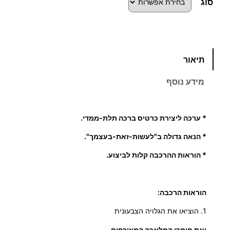
סוג
כ
תיאור
מ
ו
מידע נוסף
ת
ש
ל
* ערכה ליצירת כרטיס ברכה תלת-ממדי.
כ
* הנאה גדולה ב"לעשות-זאת-בעצמך".
ר
ט
* הוראות ההרכבה קלות לביצוע.
י
ס
ב
הוראות הרכבה:
ר
1. הוציאו את הגלויה הצבעונית
כ
ואת חומרי המלאכה המצורפים.