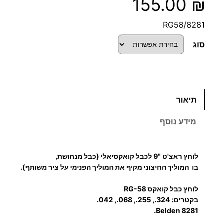
155.00
₪
RG58/8281
סוג
כ
תיאור
מ
ו
מידע נוסף
ת
ש
ל
לוחץ ראצ'ט "9 לכבל קואקסיאלי (
כבל מנחושת,
ל
בו המוליך החיצוני מקיף את המוליך הפנימי על ציר משותף).
ו
לוחץ כבל קואקס RG-58
ח
בקטרים: 324., 255., 068., 042.
ץ
Belden 8281.
כ