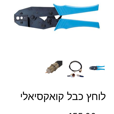
לוחץ כבל קואקסיאלי