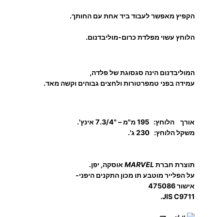
פ
הקפיץ מאפשר לעבוד ביד אחת עם החותך.
י
ו
הלוחץ עשוי מפלדת כרום-מוליבדנום.
ת
כ
ב
המוליבדנום הינה סגסוגת של פלדה,
ל
עמידה בפני טמפרטורות ולחצים גבוהים וקשה מאד.
י
פ
נ
אורך הלוחץ:
195 מ"מ – "7.3/4 אינץ'.
י
משקל הלוחץ: 230 ג'.
+
ת
תוצרת חברת
MARVEL
אוסקה, יפן
.
ק
על הפלייר מוטבע תו מכון התקנים היפני-
ן
אישור 475086
JIS C9711.