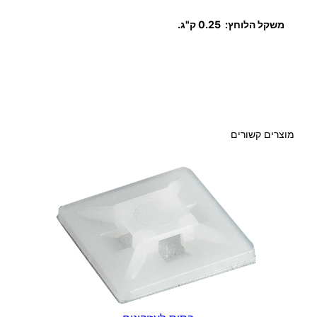
ו
משקל הלוחץ: 0.25 ק"ג.
ת
כ
ב
ל
מוצרים קשורים