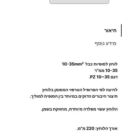
כ
תיאור
מ
ו
מידע נוסף
ת
ש
ל
לוחץ לסופיות כבל
10-35mm²
ל
10-35 ממ"ר
ו
דגם
PZ 10~35.
ח
לחיצה לפי הפרופיל הטרפזי המסומן בלוחץ
ץ
תיצור חיבורים הדוקים במיוחד בין הסופית למוליך.
ל
ס
הלוחץ עשוי מפלדה מיוחדת, מחוזקת בשמן.
ו
פ
אורך הלוחץ:
220 מ"מ.
י