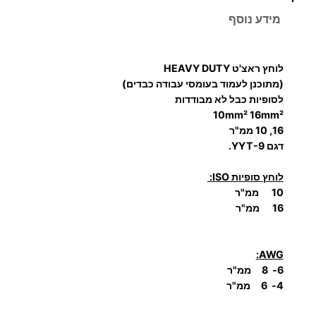
ו
מידע נוסף
ת
ש
ל
לוחץ ראצ'ט HEAVY DUTY
ל
(
מתוכנן לעמוד בעומסי עבודה כבדים)
ו
לסופיות כבל לא מבודדות
10mm² 16mm²
ח
16, 10 ממ"ר
ץ
דגם
YYT-9.
ל
ס
לוחץ סופיות ISO:
ו
10 ממ"ר
פ
16 ממ"ר
י
ו
AWG:
ת
6- 8 ממ"ר
כ
4- 6 ממ"ר
ב