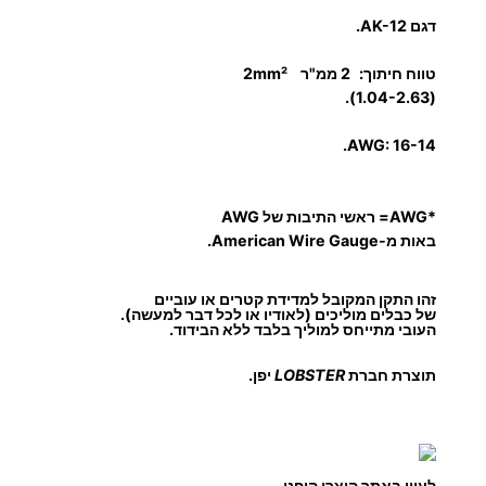
דגם
AK-12.
ח
ץ
טווח חיתוך:
2
ממ"ר
2mm²
ל
(1.04-2.63).
ס
ו
AWG: 16-14.
פ
י
*AWG= ראשי התיבות של AWG
ו
באות מ-American Wire Gauge.
ת
כ
זהו התקן המקובל למדידת קטרים או עוביים
ב
של כבלים מוליכים (לאודיו או לכל דבר למעשה).
העובי מתייחס למוליך בלבד ללא הבידוד.
ל
תוצרת חברת
LOBSTER
יפן.
לעיון באתר היצרן היפני,