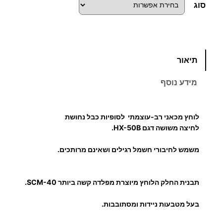
סוג
כ
תיאור
מ
ו
מידע נוסף
ת
ש
ל
לוחץ מכאני רב-עוצמתי לסופיות כבל נחושת
ל
לחיצה משושה דגם HX-50B.
ו
משמש לחיבורי חשמל רגילים ושאינם מרותכים.
ח
ץ
ל
תבנית החלק הלוחץ מיוצרת מפלדה קשה ביותר SCM-40.
ס
ו
בעל מטבעות ניידות ומסתובבות.
פ