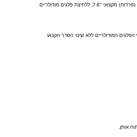
7, ללחיצת פלגים מודולריים
ו
ל
ר
י
 הפלגים המודולריים ללא שינוי הסדר הקבוע
מ
ק
צ
ו
ע
י
וח אותן.