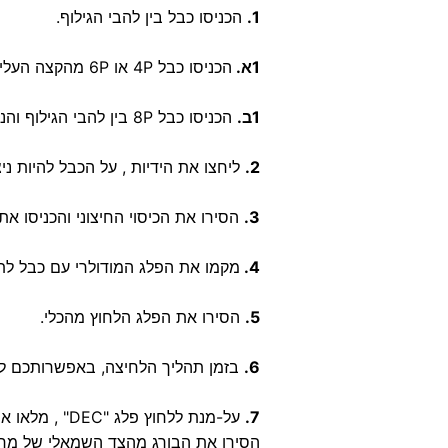
1.
הכניסו כבל בין להבי הגילוף.
1א.
הכניסו כבל 4P או 6P מהקצה העליון של המגלף השחור עד שהוא נוגע בכוון העצירה (אורך הגילוף 6 מ"מ).
1ב.
הכניסו כבל 8P בין להבי הגילוף והניחו לו להתארך אל מעבר הלהב החותך התחתון.
2.
ליחצו את הידיות , על הכבל להיות ניצ
3.
הסירו את הכיסוי החיצוני והכניסו א
4.
מקמו את הפלג המודולרי עם כבל לתוך
5.
הסירו את הפלג הלחוץ מהכלי.
6.
בזמן תהליך הלחיצה, באפשרותכם לסוב
7.
על-מנת ללחוץ פלג "DEC" , מלאו אחר שלבים 1 עד 3.
הסירו את הבורג מהצד השמאלי של מחזיק ה-6P, הכניסו את פלג ה- "DEC" והכבל לתוך מחזיק ה- 6P וליחצו את