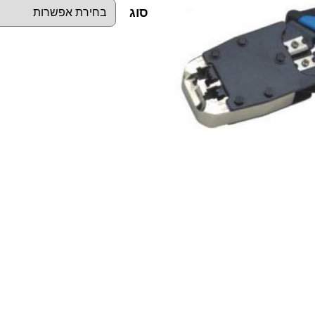
סוג
כ
מ
ו
ת
ש
ל
ל
ו
ח
ץ
מ
ו
ד