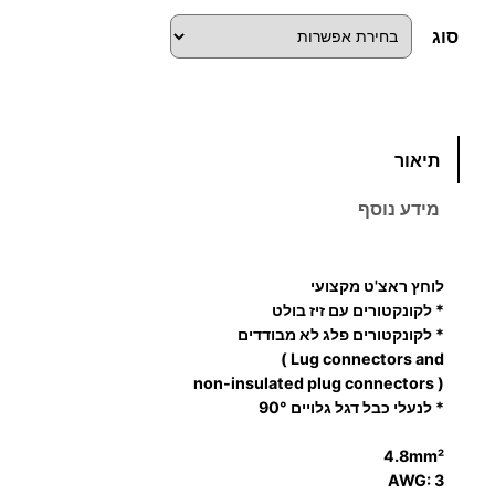
סוג
כ
תיאור
מ
ו
מידע נוסף
ת
ש
ל
לוחץ ראצ'ט מקצועי
ל
* לקונקטורים עם זיז בולט
ו
* לקונקטורים פלג לא מבודדים
Lug connectors and )
ח
( non-insulated plug connectors
ץ
* לנעלי כבל דגל גלויים 90°
ר
א
4.8mm²
צ
AWG: 3