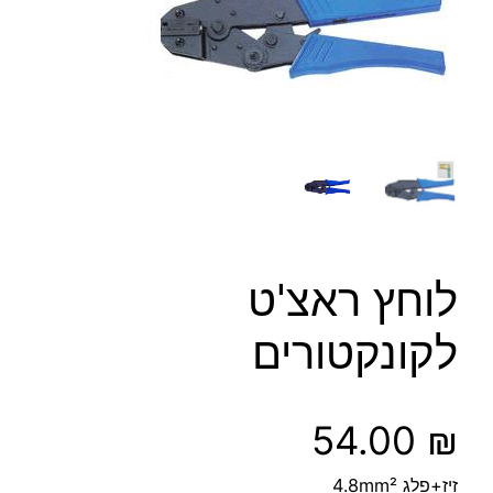
לוחץ ראצ'ט
לקונקטורים
54.00
₪
זיז+פלג 4.8mm²