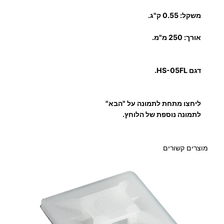
'
משקל: 0.55 ק"ג.
ט
ל
אורך: 250 מ"מ.
ק
ו
נ
דגם
HS-05FL.
ק
ט
ליחצו מתחת לתמונה על "הבא"
ו
לתמונה נוספת של הלוחץ.
ר
י
ם
מוצרים קשורים