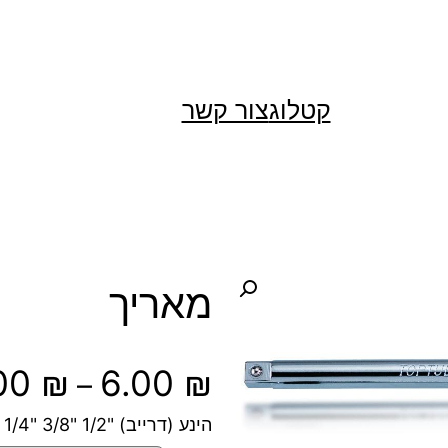
קטלוג
צור קשר
מאריך
.00
₪
6.00
₪
–
הינע (דרייב) "1/2 "3/8 "1/4