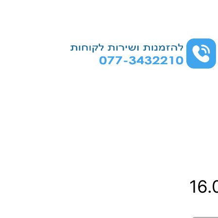
ט
16
ו