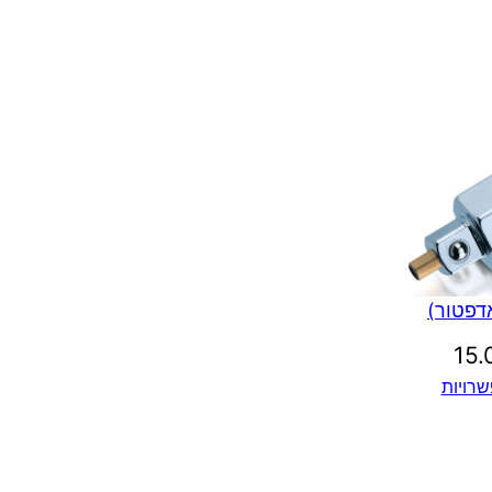
דפטור)
15
רויות