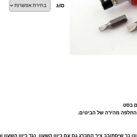
סוג
כ
מ
ו
ת
ש
ל
מ
ב
ר
ג
ג
ו
ץ
נו כך שיסתובב ציר המברג גם עם כיוון השעון, נגד כיוון השעון ו