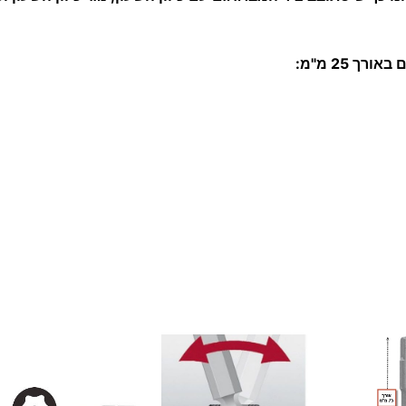
ר
צ
ך 25 מ"מ:
'
ט