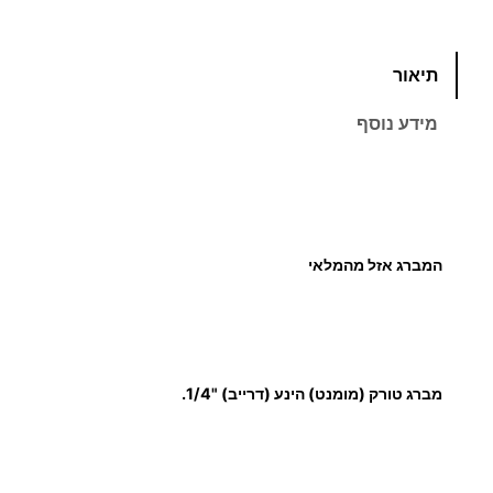
כ
תיאור
מ
ו
מידע נוסף
ת
ש
ל
מ
ב
המברג אזל מהמלאי
ר
ג
ט
ו
ר
מברג טורק (מומנט) הינע (דרייב) "1/4.
ק