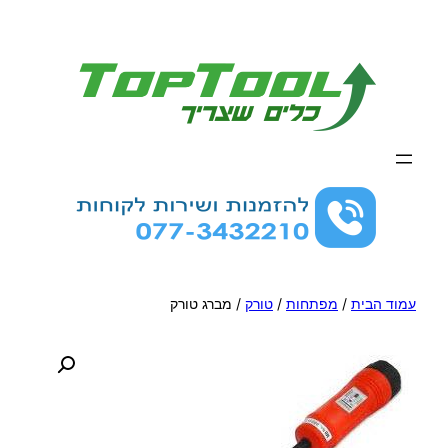
לדלג
לתוכן
עמוד הבית
/
מפתחות
/
טורק
/ מברג טורק