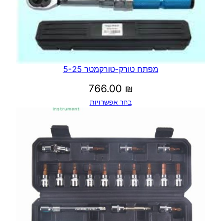
מפתח טורק-טורקמטר 5-25
766.00
₪
בחר אפשרויות