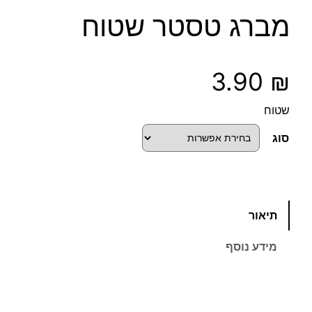
מברג טסטר שטוח
3.90
₪
שטוח
סוג
כ
תיאור
מ
ו
מידע נוסף
ת
ש
ל
מ