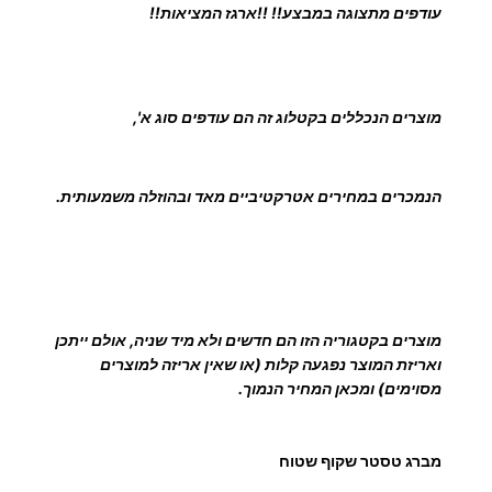
עודפים מתצוגה במבצע!! !!ארגז המציאות!!
ב
ר
ג
ט
מוצרים הנכללים בקטלוג זה הם עודפים סוג א',
ס
ט
ר
הנמכרים במחירים אטרקטיביים מאד ובהוזלה משמעותית.
ש
ט
ו
ח
מוצרים בקטגוריה הזו הם חדשים ולא מיד שניה, אולם ייתכן
ואריזת המוצר נפגעה קלות (או שאין אריזה למוצרים
מסוימים) ומכאן המחיר הנמוך.
מברג טסטר שקוף שטוח