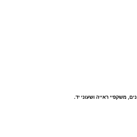
ד
1
6
.
0
, משקפיי ראייה ושעוני יד.
0
₪