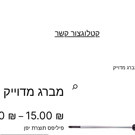
קטלוג
צור קשר
רג מדוייק
מברג מדוייק
00
₪
15.00
₪
–
פיליפס תוצרת יפן