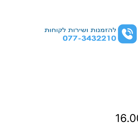
ט
16.
ו