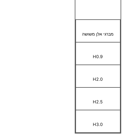
מברגי אלן משושה
H0.9
H2.0
H2.5
H3.0