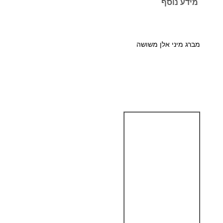
מידע נוסף
ת
ש
ל
מברג מיני אלן משושה
מ
ב
ר
ג
מ
י
נ
י