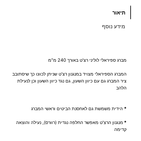
כ
תיאור
מ
ו
מידע נוסף
ת
ש
ל
מ
מברג ספיראלי לוליני רצ'ט באורך 240 מ"מ
ב
ר
המברג הספיראלי מצויד במנגנון רצ'ט שניתן לכוונו כך שיסתובב
ג
ציר המברג גם עם כיוון השעון, גם נגד כיוון השעון וכן לנעילת
ס
הלהב
פ
י
*
הידית משמשת גם לאחסנת הביטים וראשי המברג
ר
א
*
מנגנון הרצ'ט מאפשר החלפה נגדית (רוורס), נעילה והוצאה
ל
קדימה
י